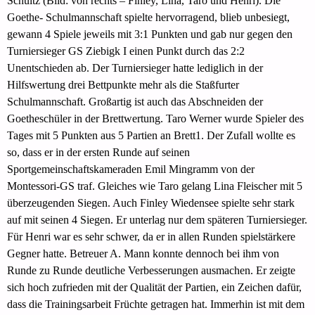
Schultz (Bild: von rechts – Finley, Lina, Taro und Henri). Die
Goethe- Schulmannschaft spielte hervorragend, blieb unbesiegt,
gewann 4 Spiele jeweils mit 3:1 Punkten und gab nur gegen den
Turniersieger GS Ziebigk I einen Punkt durch das 2:2
Unentschieden ab. Der Turniersieger hatte lediglich in der
Hilfswertung drei Bettpunkte mehr als die Staßfurter
Schulmannschaft. Großartig ist auch das Abschneiden der
Goetheschüler in der Brettwertung. Taro Werner wurde Spieler des
Tages mit 5 Punkten aus 5 Partien an Brett1. Der Zufall wollte es
so, dass er in der ersten Runde auf seinen
Sportgemeinschaftskameraden Emil Mingramm von der
Montessori-GS traf. Gleiches wie Taro gelang Lina Fleischer mit 5
überzeugenden Siegen. Auch Finley Wiedensee spielte sehr stark
auf mit seinen 4 Siegen. Er unterlag nur dem späteren Turniersieger.
Für Henri war es sehr schwer, da er in allen Runden spielstärkere
Gegner hatte. Betreuer A. Mann konnte dennoch bei ihm von
Runde zu Runde deutliche Verbesserungen ausmachen. Er zeigte
sich hoch zufrieden mit der Qualität der Partien, ein Zeichen dafür,
dass die Trainingsarbeit Früchte getragen hat. Immerhin ist mit dem