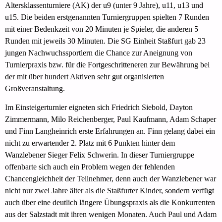
Altersklassenturniere (AK) der u9 (unter 9 Jahre), u11, u13 und
u15. Die beiden erstgenannten Turniergruppen spielten 7 Runden
mit einer Bedenkzeit von 20 Minuten je Spieler, die anderen 5
Runden mit jeweils 30 Minuten. Die SG Einheit Staßfurt gab 23
jungen Nachwuchssportlern die Chance zur Aneignung von
Turnierpraxis bzw. für die Fortgeschritteneren zur Bewährung bei
der mit über hundert Aktiven sehr gut organisierten
Großveranstaltung.
Im Einsteigerturnier eigneten sich Friedrich Siebold, Dayton
Zimmermann, Milo Reichenberger, Paul Kaufmann, Adam Schaper
und Finn Langheinrich erste Erfahrungen an. Finn gelang dabei ein
nicht zu erwartender 2. Platz mit 6 Punkten hinter dem
Wanzlebener Sieger Felix Schwerin. In dieser Turniergruppe
offenbarte sich auch ein Problem wegen der fehlenden
Chancengleichheit der Teilnehmer, denn auch der Wanzlebener war
nicht nur zwei Jahre älter als die Staßfurter Kinder, sondern verfügt
auch über eine deutlich längere Übungspraxis als die Konkurrenten
aus der Salzstadt mit ihren wenigen Monaten. Auch Paul und Adam