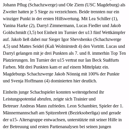
Johann Pflug (Schachzwerge) und Ole Ziem (USC Magdeburg) als
Zweiter hatten je 5 Siege zu verzeichnen. Beide trennten nur ein
winziger Punkt in der ersten Hilfswertung. Mit Lea Schiller (1),
Yanina Harke (2), Darryl Zimmermann, Lucas Fiedler und Jakob
Goldschmidt (3,5) bot Einheit im Turnier der u13 fünf Wettkämpfer
auf. Jakob ließ dabei nur Sieger Igor Shevshenko (Schachzwerge
4,5) und Mattes Seidel (Kali Wolmirstedt 4) den Vortritt. Lucas und
Darryl gelangen mit je drei Punkten als 7. und 8. immerhin Top Ten
Platzierungen. Im Turnier der u15 vertrat nur Ian Beck Staßfurts
Farben. Mit drei Punkten kam er auf einem Mittelplatz ein.
Magdeburgs Schachzwerge Jakob Nönnig mit 100% der Punkte
und Svenja Hoffmann (4) dominierten hier deutlich.
Einheits junge Schachspieler konnten weitestgehend ihr
Leistungspotential abrufen, zeigte sich Trainier und
Betreuer Andreas Mann zufrieden. Leon Schambier, Spieler der 1.
Männermannschaft am Spitzenbrett (Bezirksoberliga) und gerade
der u15- Altersgruppe entwachsen, unterstützte mit seiner Hilfe in
der Betreuung und ersten Partienanalysen bei seinen jungen