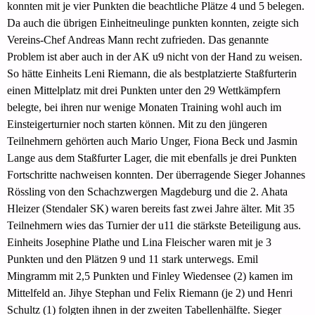
konnten mit je vier Punkten die beachtliche Plätze 4 und 5 belegen.
Da auch die übrigen Einheitneulinge punkten konnten, zeigte sich
Vereins-Chef Andreas Mann recht zufrieden. Das genannte
Problem ist aber auch in der AK u9 nicht von der Hand zu weisen.
So hätte Einheits Leni Riemann, die als bestplatzierte Staßfurterin
einen Mittelplatz mit drei Punkten unter den 29 Wettkämpfern
belegte, bei ihren nur wenige Monaten Training wohl auch im
Einsteigerturnier noch starten können. Mit zu den jüngeren
Teilnehmern gehörten auch Mario Unger, Fiona Beck und Jasmin
Lange aus dem Staßfurter Lager, die mit ebenfalls je drei Punkten
Fortschritte nachweisen konnten. Der überragende Sieger Johannes
Rössling von den Schachzwergen Magdeburg und die 2. Ahata
Hleizer (Stendaler SK) waren bereits fast zwei Jahre älter. Mit 35
Teilnehmern wies das Turnier der u11 die stärkste Beteiligung aus.
Einheits Josephine Plathe und Lina Fleischer waren mit je 3
Punkten und den Plätzen 9 und 11 stark unterwegs. Emil
Mingramm mit 2,5 Punkten und Finley Wiedensee (2) kamen im
Mittelfeld an. Jihye Stephan und Felix Riemann (je 2) und Henri
Schultz (1) folgten ihnen in der zweiten Tabellenhälfte. Sieger