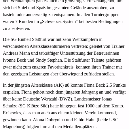
den Wettkämpfen gab es auch ein großartiges Freizeitangebot, um
sich bei Spiel und Spaß im gesamten Gelände auszutoben, zu
basteln oder anderweitig zu entspannen. In allen Turniergruppen
waren 7 Runden im „Schweizer-System“ bei besten Bedingungen
zu absolvieren.
Die SG Einheit Staßfurt war mit zehn Wettkämpfern in
verschiedenen Altersklassenturnieren vertreten; geleitet von Trainer
Andreas Mann und tatkräftiger Unterstützung der Betreuerinnen
Ivonne Beck und Sindy Stephan. Die Staßfurter Talente gehörten
zwar nicht zum engeren Favoritenkreis, konnten ihren Trainer mit
den gezeigten Leistungen aber überwiegend zufrieden stellen.
In der jüngsten Altersklasse (AK) u8 konnte Fiona Beck 2,5 Punkte
erspielen. Fiona gehört noch dem jüngeren Jahrgang an und verfügt
über keine Deutsche Wertzahl (DWZ). Landesmeister Jonas
Schulze (SG Klötze Süd) hatte hingegen fast 1000 auf dem Konto.
Er bewies, dass man auch aus einem kleinen Verein kommend,
gewinnen kann. Alona Dobrynina und Fabio Hahn (beide USC
Magdeburg) folgten ihm auf den Medaillen-plätzen.