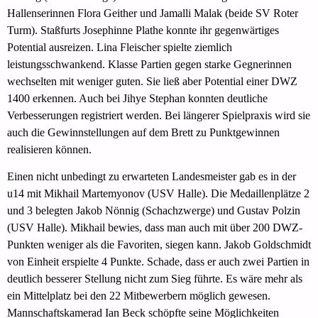
Hallenserinnen Flora Geither und Jamalli Malak (beide SV Roter
Turm). Staßfurts Josephinne Plathe konnte ihr gegenwärtiges
Potential ausreizen. Lina Fleischer spielte ziemlich
leistungsschwankend. Klasse Partien gegen starke Gegnerinnen
wechselten mit weniger guten. Sie ließ aber Potential einer DWZ
1400 erkennen. Auch bei Jihye Stephan konnten deutliche
Verbesserungen registriert werden. Bei längerer Spielpraxis wird sie
auch die Gewinnstellungen auf dem Brett zu Punktgewinnen
realisieren können.
Einen nicht unbedingt zu erwarteten Landesmeister gab es in der
u14 mit Mikhail Martemyonov (USV Halle). Die Medaillenplätze 2
und 3 belegten Jakob Nönnig (Schachzwerge) und Gustav Polzin
(USV Halle). Mikhail bewies, dass man auch mit über 200 DWZ-
Punkten weniger als die Favoriten, siegen kann. Jakob Goldschmidt
von Einheit erspielte 4 Punkte. Schade, dass er auch zwei Partien in
deutlich besserer Stellung nicht zum Sieg führte. Es wäre mehr als
ein Mittelplatz bei den 22 Mitbewerbern möglich gewesen.
Mannschaftskamerad Ian Beck schöpfte seine Möglichkeiten