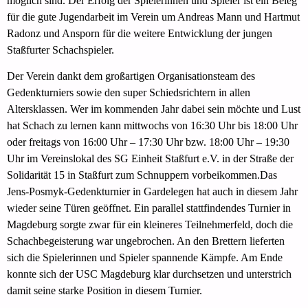
möglich sind. Der Erfolg der Spielerinnen und Spieler ist ein Beleg
für die gute Jugendarbeit im Verein um Andreas Mann und Hartmut
Radonz und Ansporn für die weitere Entwicklung der jungen
Staßfurter Schachspieler.
Der Verein dankt dem großartigen Organisationsteam des
Gedenkturniers sowie den super Schiedsrichtern in allen
Altersklassen. Wer im kommenden Jahr dabei sein möchte und Lust
hat Schach zu lernen kann mittwochs von 16:30 Uhr bis 18:00 Uhr
oder freitags von 16:00 Uhr – 17:30 Uhr bzw. 18:00 Uhr – 19:30
Uhr im Vereinslokal des SG Einheit Staßfurt e.V. in der Straße der
Solidarität 15 in Staßfurt zum Schnuppern vorbeikommen.Das
Jens-Posmyk-Gedenkturnier in Gardelegen hat auch in diesem Jahr
wieder seine Türen geöffnet. Ein parallel stattfindendes Turnier in
Magdeburg sorgte zwar für ein kleineres Teilnehmerfeld, doch die
Schachbegeisterung war ungebrochen. An den Brettern lieferten
sich die Spielerinnen und Spieler spannende Kämpfe. Am Ende
konnte sich der USC Magdeburg klar durchsetzen und unterstrich
damit seine starke Position in diesem Turnier.