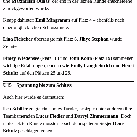
und
Maximilian Quaas
, der erst in der letzten Runde entscheidend
zurückgeworfen wurde.
Knapp dahinter:
Emil Mingramm
auf Platz 4 – ebenfalls nach
einer unglücklichen Schlussrunde.
Lina Fleischer
überzeugte mit Platz 6,
Jihye Stephan
wurde
Zehnte.
Finley Wiedensee
(Platz 18) und
John Köhn
(Platz 19) sammelten
wichtige Erfahrungen, ebenso wie
Emily Langheinrich
und
Henri
Schultz
auf den Plätzen 25 und 26.
U15 – Spannung bis zum Schluss
Auch hier wurde es dramatisch:
Lea Schiller
zeigte ein starkes Turnier, besiegte unter anderem ihre
Teamkameraden
Lucas Fiedler
und
Darryl Zimmermann
. Doch
in der letzten Runde musste sie sich dem späteren Sieger
Denis
Schulz
geschlagen geben.