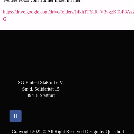
Weitere Fotos vom Turnier findet Ihr hier:
https://drive.google.com/drive/folders/14kh1TYaR_V3vgzKToF
G
SG Einheit Staßfurt e.V.
Str. d. Solidarität 15
39418 Staßfurt
Copyright 2025 © All Right Reserved Design by Quasthoff