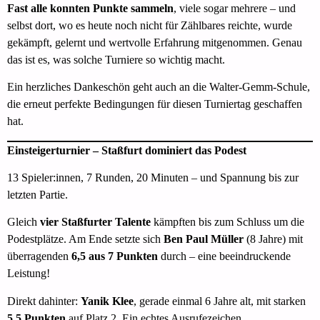
Fast alle konnten Punkte sammeln
, viele sogar mehrere – und
selbst dort, wo es heute noch nicht für Zählbares reichte, wurde
gekämpft, gelernt und wertvolle Erfahrung mitgenommen. Genau
das ist es, was solche Turniere so wichtig macht.
Ein herzliches Dankeschön geht auch an die Walter-Gemm-Schule,
die erneut perfekte Bedingungen für diesen Turniertag geschaffen
hat.
Einsteigerturnier – Staßfurt dominiert das Podest
13 Spieler:innen, 7 Runden, 20 Minuten – und Spannung bis zur
letzten Partie.
Gleich
vier Staßfurter Talente
kämpften bis zum Schluss um die
Podestplätze. Am Ende setzte sich
Ben Paul Müller
(8 Jahre) mit
überragenden
6,5 aus 7
Punkten
durch – eine beeindruckende
Leistung!
Direkt dahinter:
Yanik Klee
, gerade einmal 6 Jahre alt, mit starken
5,5 Punkten
auf Platz 2. Ein echtes Ausrufezeichen.