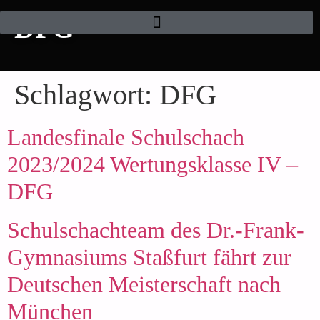
DFG
Schlagwort:
DFG
Landesfinale Schulschach
2023/2024 Wertungsklasse IV –
DFG
Schulschachteam des Dr.-Frank-
Gymnasiums Staßfurt fährt zur
Deutschen Meisterschaft nach
München