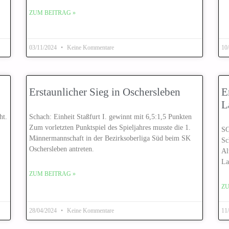
ZUM BEITRAG »
03/11/2024
Keine Kommentare
10
Erstaunlicher Sieg in Oschersleben
E
L
ht.
Schach: Einheit Staßfurt I. gewinnt mit 6,5:1,5 Punkten
Zum vorletzten Punktspiel des Spieljahres musste die 1.
SG
Männermannschaft in der Bezirksoberliga Süd beim SK
Sc
Oschersleben antreten.
Al
La
ZUM BEITRAG »
ZU
28/04/2024
Keine Kommentare
11