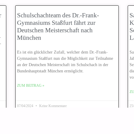
r
Schulschachteam des Dr.-Frank-
S
Gymnasiums Staßfurt fährt zur
K
Deutschen Meisterschaft nach
S
München
L
-
-
Es ist ein glücklicher Zufall, welcher dem Dr.-Frank-
Sa
Gymnasium Staßfurt nun die Möglichkeit zur Teilnahme
Ja
an der Deutschen Meisterschaft im Schulschach in der
Se
Bundeshauptstadt München ermöglicht.
di
vo
ZUM BEITRAG »
ZU
07/04/2024
Keine Kommentare
25
« Zurück
Nächste Seite »