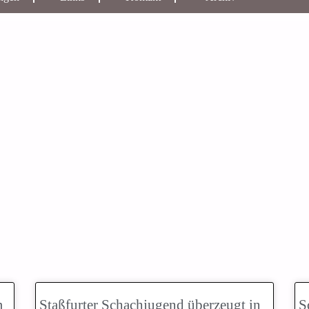
m
Staßfurter Schachjugend überzeugt in
S