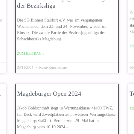
der Bezirksliga
Da
di
er
Die SG Einheit Staßfurt e.V. war am vergangenen
st
Wochenende, dem 23. und 24. November, wieder im
kl
Einsatz: Die zweite Partie der Bezirksjugendliga des
Schachbezirks Magdeburg
ZU
ZUM BEITRAG »
26/11/2024
Keine Kommentare
26
n
Magdeburger Open 2024
T
Jakob Goldschmidt siegt in Wertungsklasse <1400 TWZ,
ZU
Ian Beck wird Zweitplatzierter in weiterer Wertungsklasse
Magdeburg/Staßfurt. Bereits zum 29. Mal hat in
Magdeburg vom 10.10.2024 –